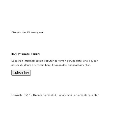
Dikelola oleh
Didukung oleh
Ikuti Informasi Terkini
Dapatkan informasi terkini seputar parlemen berupa data, analisa, dan
perspektif dengan beragam bentuk sajian dari openparliament.id.
Subscribe!
Copyright © 2019 Openparliament.id • Indonesian Parliamentary Center