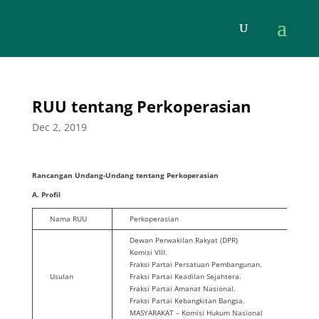
RUU tentang Perkoperasian
Dec 2, 2019
R
ancangan
U
ndang-
U
ndang
tentang Perkoperasian
A. Profil
Nama RUU
Perkoperasian
Dewan Perwakilan Rakyat (DPR)
Komisi VIII.
Fraksi Partai Persatuan Pembangunan.
Usulan
Fraksi Partai Keadilan Sejahtera.
Fraksi Partai Amanat Nasional.
Fraksi Partai Kebangkitan Bangsa.
MASYARAKAT – Komisi Hukum Nasional