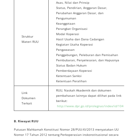
Asas, Nilai dan Prinsip
Status, Pendirian, Anggaran Dasar,
Perubahan Anggaran Dasar, dan
Pengumuman
Keanggotaan
Perangkat Organisasi
Modal Koperasi
Struktur
Hasil Usaha dan Dana Cadangan
Materi RUU
Kegiatan Usaha Koperasi
Pengawasan
Penggabungan, Peleburan dan Pemisahan
Pembubaran, Penyelesaian, dan Hapusnya
Status Badan Hukum
Pemberdayaan Koperasi
Ketentuan Sanksi
Ketentuan Peralihan
RUU, Naskah Akademik dan dokumen
Link
pembahasan lainnya dapat dilihat pada link
Dokumen
berikut:
Terkait
http://www.dpr.go.id/prolegnas/index/id/104
B. Riwayat RUU
Putusan Mahkamah Konstitusi Nomor 28/PUU-XI/2013 menyatakan UU
Nomor 17 Tahun 2012 tentang Perkoperasian inskonstitusional secara