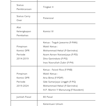
Status
Tingkat II
Pembicaraan
Status Carry
Potensial
Over
Alat
Kelengkapan
Komisi VI
Pembahas
Ketua : Teguh Jawarno (F-PAN)
Pimpinan
Wakil Ketua :
Komisi DPR
Mohammad Hekal (F-Gerindra)
Periode
Azam Aznan Natawijaya (F-PD)
2014-2019
Dito Ganinduto (F-PG)
Inas Nasrullah Zubir (F-PH)
Ketua : Faizol Riza (F-PKB)
Pimpinan
Wakil Ketua :
Komisi DPR
Aria Bima (F-PDIP)
Periode
Gde Sumarjaya Linggih (F-PG)
2019-2024
Mohammad Hekal (F-Gerindra)
H.P. Martin Y Manurung (F-Nasdem)
Jumlah Pasal
80 Pasal
Ketentuan Umum