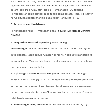
keseluruhan. Akibatnya diberlakukan kembali UU Nomor 25 Tahun 1992.
Agar terakomodasinya Putusan MK, RUU tentang Perkoperasian masuk
dalam Prolegnas Kumulatif Terbuka. Pembahasan RUU tentang
Perkoperasian telah sampai pada tahap pembicaraan Tingkat II, namun
harus ditunda pengesahannya pada Rapat Paripurna ke-12.
C. Substansi dan Perdebatan
Pertimbangan Pokok Permohonan pada
Putusan MK Nomor 28/PUU-
XI/2013
:
Pengertian koperasi sepanjang frasa “orang
perseorangan”
didalilkan bertentangan dengan Pasal 33 ayat (1) UUD
1945 dengan alasan bahwa rumusan pengertian tersebut mengarah ke
individualisme. Menurut Mahkamah dalil permohonan para Pemohon a
quo beralasan menurut hukum;
Gaji Pengurus dan Imbalan Pengawas
didalilkan bertentangan
dengan Pasal 33 ayat (1) UUD 1945 dengan alasan penetapan pengurus
dan pengawas koperasi digaji dan mendapat tunjangan bertentangan
dengan prinsip usaha bersama.Menurut Mahkamah dalil para Pemohon
tidak beralasan menurut hukum;
Kewenangan Pengawas
bertentangan dengan Pasal 28C ayat (2) dan