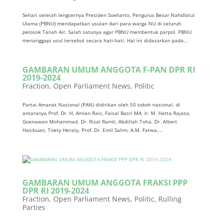
Sehari setelah lengsernya Presiden Soeharto, Pengurus Besar Nahdlatul
Ulama (PBNU) mendapatkan usulan dari para warga NU di seluruh
pelosok Tanah Air. Salah satunya agar PBNU membentuk parpol. PBNU
menanggapi usul tersebut secara hati-hati. Hal ini didasarkan pada...
GAMBARAN UMUM ANGGOTA F-PAN DPR RI
2019-2024
Fraction
,
Open Parliament News
,
Politic
Partai Amanat Nasional (PAN) didirikan oleh 50 tokoh nasional, di
antaranya Prof. Dr. H. Amien Rais, Faisal Basri MA, Ir. M. Hatta Rajasa,
Goenawan Mohammad, Dr. Rizal Ramli, Abdillah Toha, Dr. Albert
Hasibuan, Toety Heraty, Prof. Dr. Emil Salim, A.M. Fatwa,...
GAMBARAN UMUM ANGGOTA FRAKSI PPP
DPR RI 2019-2024
Fraction
,
Open Parliament News
,
Politic
,
Rulling
Parties