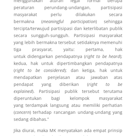
menggunakan aturan legal formal berupa
peraturan perundang-undangan, partisipasi
masyarakat perlu dilakukan secara
bermakna (
meaningful participation
) sehingga
tercipta/terwujud partisipasi dan keterlibatan publik
secara sungguh-sungguh. Partisipasi masyarakat
yang lebih bermakna tersebut setidaknya memenuhi
tiga prasyarat, yaitu: pertama, hak
untuk didengarkan pendapatnya (
right to be heard
);
kedua, hak untuk dipertimbangkan pendapatnya
(
right to be considered
); dan ketiga, hak untuk
mendapatkan penjelasan atau jawaban atas
pendapat yang diberikan (
right to be
explained
). Partisipasi publik tersebut terutama
diperuntukan bagi kelompok masyarakat
yang terdampak langsung atau memiliki perhatian
(
concern
) terhadap rancangan undang-undang yang
sedang dibahas.”
Jika diurai, maka MK menyatakan ada empat prinsip