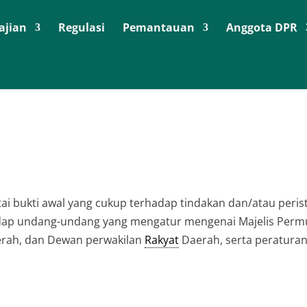
ajian
Regulasi
Pemantauan
Anggota DPR
rtai bukti awal yang cukup terhadap tindakan dan/atau peris
dap undang-undang yang mengatur mengenai Majelis Per
erah, dan Dewan perwakilan
Rakyat
Daerah, serta peratura