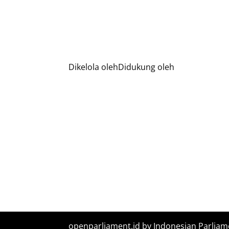
Dikelola oleh
Didukung oleh
openparliament.id by Indonesian Parliam