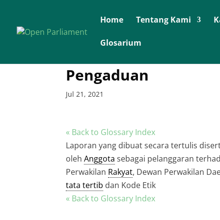
Home
Tentang Kami
K
Glosarium
Pengaduan
Jul 21, 2021
« Back to Glossary Index
Laporan yang dibuat secara tertulis dise
oleh
Anggota
sebagai pelanggaran terha
Perwakilan
Rakyat
, Dewan Perwakilan Da
tata tertib
dan Kode Etik
« Back to Glossary Index