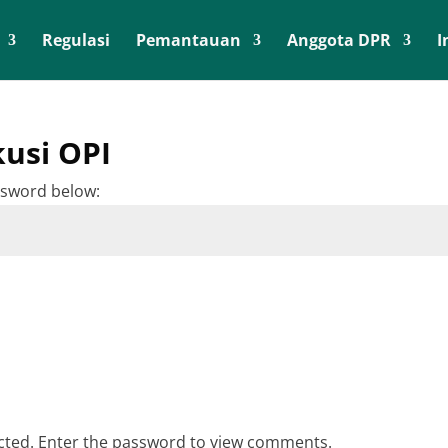
Regulasi
Pemantauan
Anggota DPR
I
kusi OPI
assword below:
ected. Enter the password to view comments.