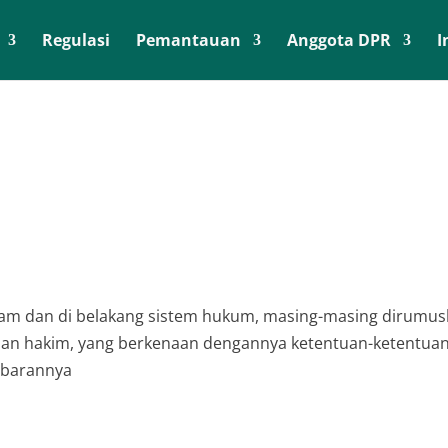
Regulasi
Pemantauan
Anggota DPR
I
dalam dan di belakang sistem hukum, masing-masing dirumu
an hakim, yang berkenaan dengannya ketentuan-ketentua
jabarannya