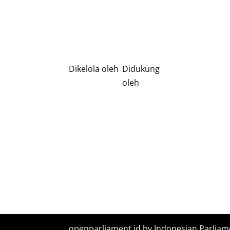
Dikelola oleh
Didukung
oleh
openparliament.id by Indonesian Parliam