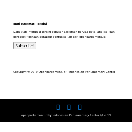
Ikuti Informasi Terkini
Dapatkan informasi terkini seputar parlemen berupa data, analisa, dan
perspektif dengan beragam bentuk sajian dari openparliament.id.
Subscribe!
Copyright © 2019 Openparliament.id • Indonesian Parliamentary Center
openparliament.id by Indonesian Parliamentary Center @ 2019