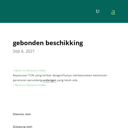
gebonden beschikking
Sep 6, 2021
« Back to Glossary Index
Keputusan TUN yang terikat dengan/hanya melaksanakan ketentuan
peraturan perundang-
undangan
yang telah ada
« Back to Glossary Index
Dikelola oleh
Didukung oleh