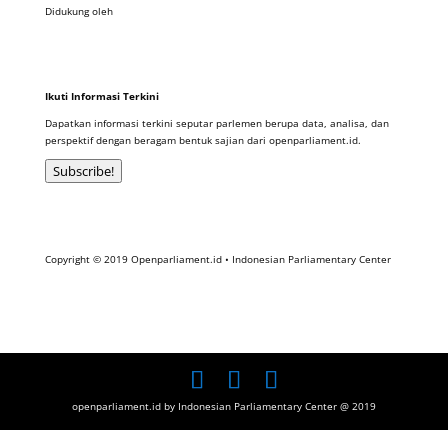
Didukung oleh
Ikuti Informasi Terkini
Dapatkan informasi terkini seputar parlemen berupa data, analisa, dan
perspektif dengan beragam bentuk sajian dari openparliament.id.
Subscribe!
Copyright © 2019 Openparliament.id • Indonesian Parliamentary Center
openparliament.id by Indonesian Parliamentary Center @ 2019