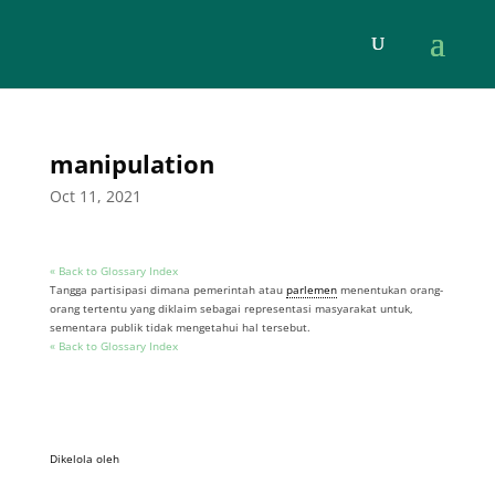
manipulation
Oct 11, 2021
« Back to Glossary Index
Tangga partisipasi dimana pemerintah atau
parlemen
menentukan orang-
orang tertentu yang diklaim sebagai representasi masyarakat untuk,
sementara publik tidak mengetahui hal tersebut.
« Back to Glossary Index
Dikelola oleh