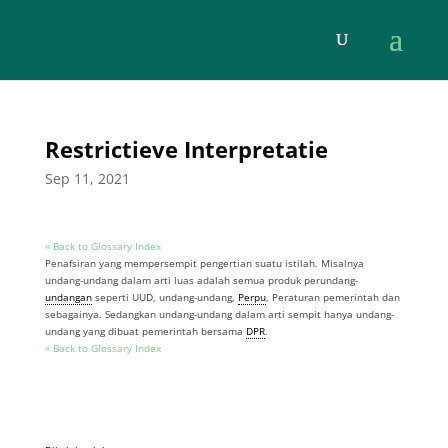
Restrictieve Interpretatie
Sep 11, 2021
« Back to Glossary Index
Penafsiran yang mempersempit pengertian suatu istilah. Misalnya
undang-undang dalam arti luas adalah semua produk perundang-
undangan
seperti UUD, undang-undang,
Perpu
, Peraturan pemerintah dan
sebagainya. Sedangkan undang-undang dalam arti sempit hanya undang-
undang yang dibuat pemerintah bersama
DPR
.
« Back to Glossary Index