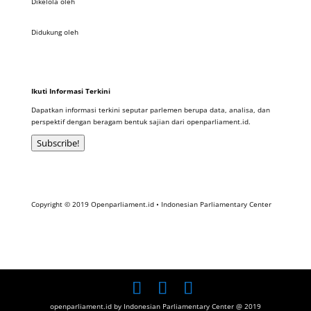
Dikelola oleh
Didukung oleh
Ikuti Informasi Terkini
Dapatkan informasi terkini seputar parlemen berupa data, analisa, dan
perspektif dengan beragam bentuk sajian dari openparliament.id.
Subscribe!
Copyright © 2019 Openparliament.id • Indonesian Parliamentary Center
openparliament.id by Indonesian Parliamentary Center @ 2019