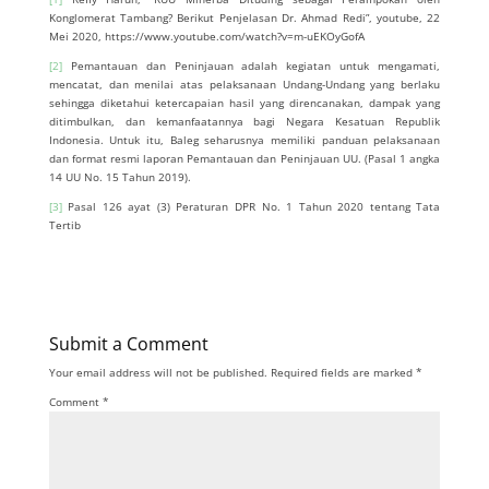
Konglomerat Tambang? Berikut Penjelasan Dr. Ahmad Redi”, youtube, 22
Mei 2020, https://www.youtube.com/watch?v=m-uEKOyGofA
[2]
Pemantauan dan Peninjauan adalah kegiatan untuk mengamati,
mencatat, dan menilai atas pelaksanaan Undang-Undang yang berlaku
sehingga diketahui ketercapaian hasil yang direncanakan, dampak yang
ditimbulkan, dan kemanfaatannya bagi Negara Kesatuan Republik
Indonesia. Untuk itu, Baleg seharusnya memiliki panduan pelaksanaan
dan format resmi laporan Pemantauan dan Peninjauan UU. (Pasal 1 angka
14 UU No. 15 Tahun 2019).
[3]
Pasal 126 ayat (3) Peraturan DPR No. 1 Tahun 2020 tentang Tata
Tertib
Submit a Comment
Your email address will not be published.
Required fields are marked
*
Comment
*