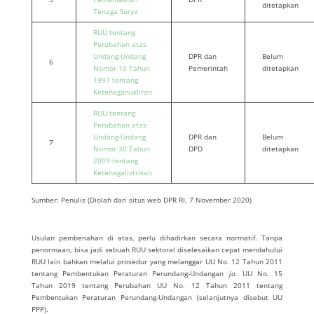
ditetapkan
Tenaga Surya
RUU tentang
Perubahan atas
Undang-Undang
DPR dan
Belum
6
Nomor 10 Tahun
Pemerintah
ditetapkan
1997 tentang
Ketenaganukliran
RUU tentang
Perubahan atas
Undang-Undang
DPR dan
Belum
7
Nomor 30 Tahun
DPD
ditetapkan
2009 tentang
Ketenagalistrikan.
Sumber: Penulis (Diolah dari situs web DPR RI, 7 November 2020)
Usulan pembenahan di atas, perlu dihadirkan secara normatif. Tanpa
penormaan, bisa jadi sebuah RUU sektoral diselesaikan cepat mendahului
RUU lain bahkan melalui prosedur yang melanggar UU No. 12 Tahun 2011
tentang Pembentukan Peraturan Perundang-Undangan
jo.
UU No. 15
Tahun 2019 tentang Perubahan UU No. 12 Tahun 2011 tentang
Pembentukan Peraturan Perundang-Undangan (selanjutnya disebut UU
PPP).