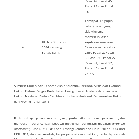
Pasal 42, Pasal 45,
Pasal 34 dan Pasal
48;
Terdapat 17 (tujuh
belas) pasal yang
tidak/kurang
memenuhi asas
UU No. 21 Tahun
kejelasan rumusan.
4
2014 tentang
Pasal-pasal tersebut
Panas Bumi.
yaitu Pasal 2, Pasal
3, Pasal 26, Pasal 27,
Pasal 31, Pasal 32,
Pasal 40 dan Pasal
67-77.
Sumber: Diolah dari Laporan Akhir Kelompok Kerjaan Alisis dan Evaluasi
Hukum Dalam Rangka Kedaulatan Energi. Pusat Analisis dan Evaluasi
Hukum Nasional Badan Pembinaan Hukum Nasional Kementerian Hukum
dan HAM RI Tahun 2016.
Pada tahap perencanaan, yang perlu diperhatikan pertama yaitu
mendesain perencanaan sebagai instrumen pemetaan masalah (
problem
assessment
). Untuk itu, DPR perlu mengakomodir seluruh usulan RUU dari
DPR, DPD, dan pemerintah, tanpa pembatasan. Bahkan, terhadap sebuah