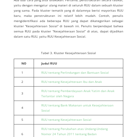
Ada dua cara yang bisa dilakukan. Pertama, penstrukturan secara radikal,
yaitu dengan mengatur ulang materi di seluruh RUU dalam sebuah kluster
yang sama. Pada kluster tematik yang di dalamnya berisi mayoritas RUU
baru, maka penstrukturan ini relatif lebih mudah. Contoh, penulis
mengidentifikasi ada beberapa RUU yang dapat dikategorikan sebagai
kluster “Kesejahteraan Sosial” di bawah ini. Penulis berpendapat bahwa
semua RUU pada kluster “Kesejahteraan Sosial” di atas, dapat dijadikan
dalam satu RUU, yaitu RUU Kesejahteraan Sosial.
Tabel 3. Kluster Kesejahteraan Sosial
NO
Judul RUU
1
RUU tentang Perlindungan dan Bantuan Sosial
2
RUU tentang Kesejahteraan Ibu dan Anak
RUU tentang Pemberdayaan Anak Yatim dan Anak
3
Terlantar oleh Negara
RUU tentang Bank Makanan untuk Kesejahteraan
4
Sosial
5
RUU tentang Kesejahteraan Sosial
RUU tentang Perubahan atas Undang-Undang
6
Nomor 24 Tahun 2011 tentang Badan