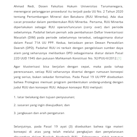
Ahmad Redi, Dosen Fakultas Hukum Universitas Tarumanegara,
menengarai pelanggaran prosedural itu terjadi pada UU No. 2 Tahun 2020
tentang Pertambangan Mineral dan Batubara (RUU Minerba). Ada dua
cacat prosedur dalam pembentukan RUU Minerba. Pertama, RUU Minerba
diperlakukan sebagai RUU operan/luncuran (
carry over
) dari periode
sebelumnya. Padahal belum pernah ada pembahasan Daftar Inventarisasi
Masalah (DIM) pada periode sebelumnya tersebut, sebagaimana diatur
dalam Pasal 71A UU PPP. Kedua, ketiadaan peran Dewan Perwakilan
Daerah (DPD). Padahal RUU ini terkait dengan pengelolaan sumber daya
alam yang seharusnya melibatkan DPD sebagaimana diatur dalam Pasal
22D UUD 1945 dan putusan Mahkamah Konstitusi No. 92/PUU-X/2012.
[1]
Agar klusterisasi bisa berjalan dengan cepat, maka pada tahap
perencanaan, setiap RUU seharusnya disertai dengan rumusan konsepsi
yang serius, bukan sekadar formalitas. Pada Pasal 19 UU PPP disebutkan
bahwa Prolegnas memuat program pembentukan undang-undang dengan
judul RUU dan konsepsi RUU. Adapun konsepsi RUU meliputi:
latar belakang dan tujuan penyusunan;
sasaran yang ingin diwujudkan; dan
jangkauan dan arah pengaturan
Selanjutnya, pada Pasal 19 ayat (3) disebutkan bahwa tiga materi
konsepsi di atas yang telah melalui pengkajian dan penyelarasan
dituangkan dalam Naskah Akademik (NA). Sebenarnya, tidak tertutup