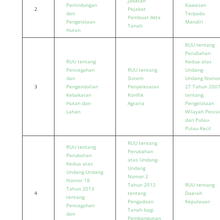
Jabatan
Perlindungan
Kawasan
2
Pejabat
dan
Terpadu
Pembuat Akta
Pengelolaan
Mandiri
Tanah
Hutan
RUU tentang
Perubahan
RUU tentang
Kedua atas
Pencegahan
RUU tentang
Undang-
dan
Sistem
Undang Nomo
3
Pengendalian
Penyelesaian
27 Tahun 200
Kebakaran
Konflik
tentang
Hutan dan
Agraria
Pengelolaan
Lahan
Wilayah Pesisi
dan Pulau-
Pulau Kecil
RUU tentang
RUU tentang
Perubahan
Perubahan
atas Undang-
Kedua atas
Undang
Undang-Undang
Nomor 2
Nomor 18
Tahun 2012
RUU tentang
Tahun 2013
4
tentang
Daerah
tentang
Pengadaan
Kepulauan
Pencegahan
Tanah bagi
dan
Pembangunan