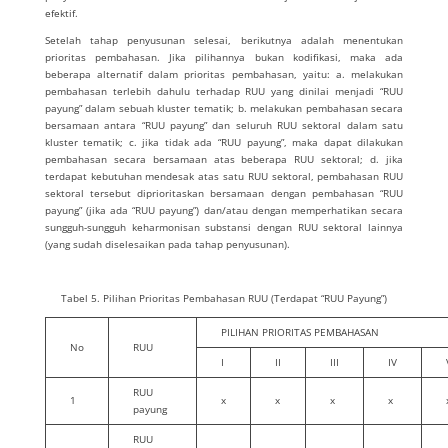
efektif.
Setelah tahap penyusunan selesai, berikutnya adalah menentukan
prioritas pembahasan. Jika pilihannya bukan kodifikasi, maka ada
beberapa alternatif dalam prioritas pembahasan, yaitu: a. melakukan
pembahasan terlebih dahulu terhadap RUU yang dinilai menjadi “RUU
payung” dalam sebuah kluster tematik; b. melakukan pembahasan secara
bersamaan antara “RUU payung” dan seluruh RUU sektoral dalam satu
kluster tematik; c. jika tidak ada “RUU payung”, maka dapat dilakukan
pembahasan secara bersamaan atas beberapa RUU sektoral; d. jika
terdapat kebutuhan mendesak atas satu RUU sektoral, pembahasan RUU
sektoral tersebut diprioritaskan bersamaan dengan pembahasan “RUU
payung” (jika ada “RUU payung”) dan/atau dengan memperhatikan secara
sungguh-sungguh keharmonisan substansi dengan RUU sektoral lainnya
(yang sudah diselesaikan pada tahap penyusunan).
Tabel 5. Pilihan Prioritas Pembahasan RUU (Terdapat “RUU Payung”)
PILIHAN PRIORITAS PEMBAHASAN
No
RUU
I
II
III
IV
RUU
1
x
x
x
x
payung
RUU