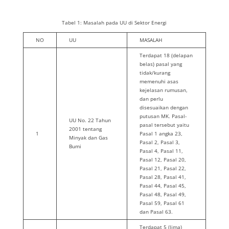
Tabel 1: Masalah pada UU di Sektor Energi
NO
UU
MASALAH
Terdapat 18 (delapan
belas) pasal yang
tidak/kurang
memenuhi asas
kejelasan rumusan,
dan perlu
disesuaikan dengan
putusan MK. Pasal-
UU No. 22 Tahun
pasal tersebut yaitu
2001 tentang
1
Pasal 1 angka 23,
Minyak dan Gas
Pasal 2, Pasal 3,
Bumi
Pasal 4, Pasal 11,
Pasal 12, Pasal 20,
Pasal 21, Pasal 22,
Pasal 28, Pasal 41,
Pasal 44, Pasal 45,
Pasal 48, Pasal 49,
Pasal 59, Pasal 61
dan Pasal 63.
Terdapat 5 (lima)