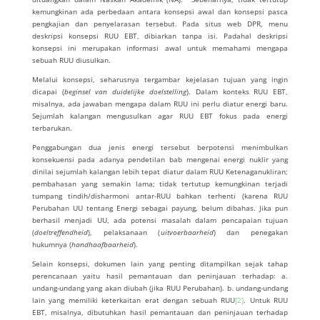
kemungkinan ada perbedaan antara konsepsi awal dan konsepsi pasca
pengkajian dan penyelarasan tersebut. Pada situs web DPR, menu
deskripsi konsepsi RUU EBT, dibiarkan tanpa isi. Padahal deskripsi
konsepsi ini merupakan informasi awal untuk memahami mengapa
sebuah RUU diusulkan.
Melalui konsepsi, seharusnya tergambar kejelasan tujuan yang ingin
dicapai (
beginsel van duidelijke doelstelling
). Dalam konteks RUU EBT,
misalnya, ada jawaban mengapa dalam RUU ini perlu diatur energi baru.
Sejumlah kalangan mengusulkan agar RUU EBT fokus pada energi
terbarukan.
Penggabungan dua jenis energi tersebut berpotensi menimbulkan
konsekuensi pada adanya pendetilan bab mengenai energi nuklir yang
dinilai sejumlah kalangan lebih tepat diatur dalam RUU Ketenaganukliran;
pembahasan yang semakin lama; tidak tertutup kemungkinan terjadi
tumpang tindih/disharmoni antar-RUU bahkan terhenti (karena RUU
Perubahan UU tentang Energi sebagai payung, belum dibahas. Jika pun
berhasil menjadi UU, ada potensi masalah dalam pencapaian tujuan
(
doeltreffendheid
), pelaksanaan (
uitvoerbaarheid
) dan penegakan
hukumnya (
handhaafbaarheid
).
Selain konsepsi, dokumen lain yang penting ditampilkan sejak tahap
perencanaan yaitu hasil pemantauan dan peninjauan terhadap: a.
undang-undang yang akan diubah (jika RUU Perubahan). b. undang-undang
lain yang memiliki keterkaitan erat dengan sebuah RUU
[2]
. Untuk RUU
EBT, misalnya, dibutuhkan hasil pemantauan dan peninjauan terhadap