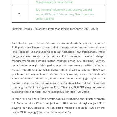
Penyelenggara Jaminan Sosial
RUU tentang Perubahan atas Undang-Undang
7
Nomor 40 Tahun 2004 tentang Sistem Jaminan
Sosial Nasional
Sumber: Penulis (Diolah dari Prolegnas Jangka Menengah 2020-2024)
Cara kedua, yaitu penstrukturan secara moderat. Sepanjang sejumlah
RUU pada satu kluster tertentu dinilai mengandung materi muatan yang
layak sebagai undang-undang (apalagi terhadap RUU Perubahan), maka
pengaturannya tetap pada setiap RUU tersebut. Namun dengan
mengharmoniskan kembali materi muatan antar RUU tersebut. Contoh,
pada kluster energi, tidak perlu penstrukturan secara radikal terhadap
materi muatan yang berkaitan dengan mineral dan batubara, minyak dan
gas bumi, ketenaganukliran, karena masing-masing sudah diatur dalam
RUU sebelumnya. Selain itu, materi muatan tersebut juga layak diatur
dalam undang-undang. Adapun yang perlu dipastikan adalah tidak ada
tumpang tindih di masing-masing RUU. Misalnya, RUU EBT yang berpotensi
tumpang tindih dengan RUU Ketenaganukliran dan RUU Energi.
Setelah itu ada tiga pilihan pembagian RUU terhadap satu kluster tematik
ini. Pertama, dikodifikasi menjadi satu RUU. Kedua, dibagi menjadi “RUU
payung” dan RUU sektoral. Ketiga, dibagi menjadi beberapa RUU sektoral
tanpa “RUU payung” (lihat contoh pada tabel 3).