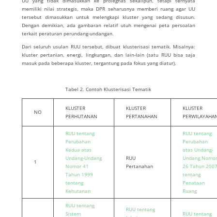
UU yang tidak dimasukkan ke prolegnas sekalipun, tetapi ternyata
memiliki nilai strategis, maka DPR seharusnya memberi ruang agar UU
tersebut dimasukkan untuk melengkapi kluster yang sedang disusun.
Dengan demikian, ada gambaran relatif utuh mengenai peta persoalan
terkait peraturan perundang-undangan.
Dari seluruh usulan RUU tersebut, dibuat klusterisasi tematik. Misalnya:
kluster pertanian, energi, lingkungan, dan lain-lain (satu RUU bisa saja
masuk pada beberapa kluster, tergantung pada fokus yang diatur).
Tabel 2. Contoh Klusterisasi Tematik
KLUSTER
KLUSTER
KLUSTER
NO
PERHUTANAN
PERTANAHAN
PERWILAYAHA
RUU tentang
RUU tentang
Perubahan
Perubahan
Kedua atas
atas Undang-
Undang-Undang
RUU
Undang Nomo
1
Nomor 41
Pertanahan
26 Tahun 200
Tahun 1999
tentang
tentang
Penataan
Kehutanan
Ruang
RUU tentang
RUU tentang
Sistem
RUU tentang