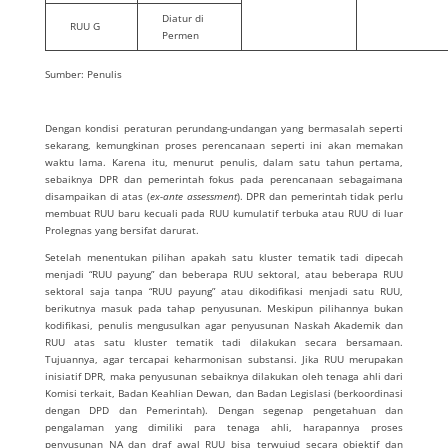
Diatur di
RUU G
Permen
Sumber: Penulis
Dengan kondisi peraturan perundang-undangan yang bermasalah seperti
sekarang, kemungkinan proses perencanaan seperti ini akan memakan
waktu lama. Karena itu, menurut penulis, dalam satu tahun pertama,
sebaiknya DPR dan pemerintah fokus pada perencanaan sebagaimana
disampaikan di atas (
ex-ante assessment
). DPR dan pemerintah tidak perlu
membuat RUU baru kecuali pada RUU kumulatif terbuka atau RUU di luar
Prolegnas yang bersifat darurat.
Setelah menentukan pilihan apakah satu kluster tematik tadi dipecah
menjadi “RUU payung” dan beberapa RUU sektoral, atau beberapa RUU
sektoral saja tanpa “RUU payung” atau dikodifikasi menjadi satu RUU,
berikutnya masuk pada tahap penyusunan. Meskipun pilihannya bukan
kodifikasi, penulis mengusulkan agar penyusunan Naskah Akademik dan
RUU atas satu kluster tematik tadi dilakukan secara bersamaan.
Tujuannya, agar tercapai keharmonisan substansi. Jika RUU merupakan
inisiatif DPR, maka penyusunan sebaiknya dilakukan oleh tenaga ahli dari
Komisi terkait, Badan Keahlian Dewan, dan Badan Legislasi (berkoordinasi
dengan DPD dan Pemerintah). Dengan segenap pengetahuan dan
pengalaman yang dimiliki para tenaga ahli, harapannya proses
penyusunan NA dan draf awal RUU bisa terwujud secara objektif dan