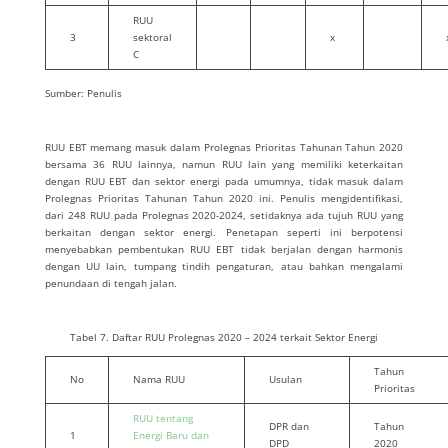
RUU
3
sektoral
x
C
Sumber: Penulis
RUU EBT memang masuk dalam Prolegnas Prioritas Tahunan Tahun 2020
bersama 36 RUU lainnya, namun RUU lain yang memiliki keterkaitan
dengan RUU EBT dan sektor energi pada umumnya, tidak masuk dalam
Prolegnas Prioritas Tahunan Tahun 2020 ini. Penulis mengidentifikasi,
dari 248 RUU pada Prolegnas 2020-2024, setidaknya ada tujuh RUU yang
berkaitan dengan sektor energi. Penetapan seperti ini berpotensi
menyebabkan pembentukan RUU EBT tidak berjalan dengan harmonis
dengan UU lain, tumpang tindih pengaturan, atau bahkan mengalami
penundaan di tengah jalan.
Tabel 7. Daftar RUU Prolegnas 2020 – 2024 terkait Sektor Energi
Tahun
No
Nama RUU
Usulan
Prioritas
RUU tentang
DPR dan
Tahun
1
Energi Baru dan
DPD
2020