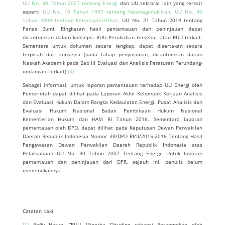
UU No. 30 Tahun 2007 tentang Energi
dan UU sektoral lain yang terkait
seperti
UU No. 10 Tahun 1997 tentang Ketenaganukliran
,
UU No. 30
Tahun 2009 tentang Ketenagalistrikan,
UU No. 21 Tahun 2014 tentang
Panas Bumi. Ringkasan hasil pemantauan dan peninjauan dapat
dicantumkan dalam konsepsi RUU Perubahan tersebut atau RUU terkait.
Sementara untuk dokumen secara lengkap, dapat disertakan secara
terpisah dari konsepsi (pada tahap penyusunan, dicantumkan dalam
Naskah Akademik pada Bab III Evaluasi dan Analisis Peraturan Perundang-
undangan Terkait).
[3]
Sebagai informasi, untuk laporan pemantauan terhadap UU Energi oleh
Pemerintah dapat dilihat pada Laporan Akhir Kelompok Kerjaan Analisis
dan Evaluasi Hukum Dalam Rangka Kedaulatan Energi. Pusat Analisis dan
Evaluasi Hukum Nasional Badan Pembinaan Hukum Nasional
Kementerian Hukum dan HAM RI Tahun 2016. Sementara laporan
pemantauan oleh DPD, dapat dilihat pada Keputusan Dewan Perwakilan
Daerah Republik Indonesia Nomor 38/DPD RI/II/2015-2016 Tentang Hasil
Pengawasan Dewan Perwakilan Daerah Republik Indonesia atas
Pelaksanaan UU No. 30 Tahun 2007 Tentang Energi. Untuk laporan
pemantauan dan peninjauan dari DPR, sejauh ini, penulis belum
menemukannya.
Catatan Kaki
[1]
Refly Harun, “RUU Minerba Dituding sebagai Perampokan oleh