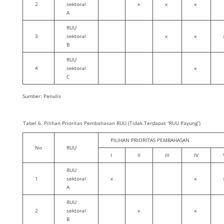
2
sektoral
x
x
x
A
RUU
3
sektoral
x
x
B
RUU
4
sektoral
x
C
Sumber: Penulis
Tabel 6. Pilihan Prioritas Pembahasan RUU (Tidak Terdapat “RUU Payung”)
PILIHAN PRIORITAS PEMBAHASAN
No
RUU
I
II
III
IV
RUU
1
sektoral
x
x
A
RUU
2
sektoral
x
x
B