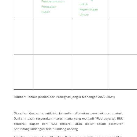
Pemberantasan
untuk
Perusakan
Kepentingan
Hutan
Umum
Sumber: Penulis (Diolah dari Prolegnas Jangka Menengah 2020-2024)
Di setiap kluster tematik ini, kemudian dilakukan penstrukturan materi.
Dari sini akan terpetakan materi mana yang menjadi “RUU payung”, RUU
sektoral, bagian dari RUU sektoral, atau diatur dalam peraturan
perundang-undangan selain undang-undang.