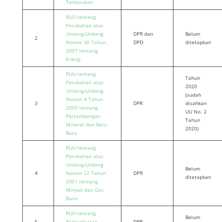
Terbarukan
RUU tentang
Perubahan atas
Undang-Undang
DPR dan
Belum
2
Nomor 30 Tahun
DPD
ditetapkan
2007 tentang
Energi
RUU tentang
Tahun
Perubahan atas
2020
Undang-Undang
(sudah
Nomor 4 Tahun
3
DPR
disahkan
2009 tentang
UU No. 2
Pertambangan
Tahun
Mineral dan Batu
2020)
Bara
RUU tentang
Perubahan atas
Undang-Undang
Belum
4
Nomor 22 Tahun
DPR
ditetapkan
2001 tentang
Minyak dan Gas
Bumi
RUU tentang
Belum
5
Pemanfaatan
DPR