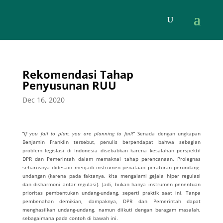
Rekomendasi Tahap
Penyusunan RUU
Dec 16, 2020
“
If you fail to plan, you are planning to fail!
” Senada dengan ungkapan
Benjamin Franklin tersebut, penulis berpendapat bahwa sebagian
problem legislasi di Indonesia disebabkan karena kesalahan perspektif
DPR dan Pemerintah dalam memaknai tahap perencanaan. Prolegnas
seharusnya didesain menjadi instrumen penataan peraturan perundang-
undangan (karena pada faktanya, kita mengalami gejala hiper regulasi
dan disharmoni antar regulasi). Jadi, bukan hanya instrumen penentuan
prioritas pembentukan undang-undang, seperti praktik saat ini. Tanpa
pembenahan demikian, dampaknya, DPR dan Pemerintah dapat
menghasilkan undang-undang, namun diikuti dengan beragam masalah,
sebagaimana pada contoh di bawah ini.