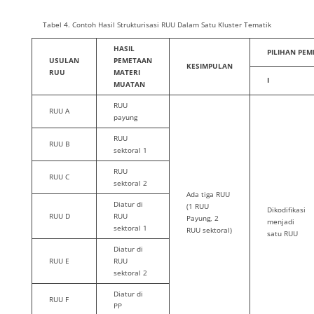
Tabel 4. Contoh Hasil Strukturisasi RUU Dalam Satu Kluster Tematik
HASIL
PILIHAN PE
USULAN
PEMETAAN
KESIMPULAN
RUU
MATERI
I
MUATAN
RUU
RUU A
payung
RUU
RUU B
sektoral 1
RUU
RUU C
sektoral 2
Ada tiga RUU
Diatur di
(1 RUU
Dikodifikasi
RUU D
RUU
Payung, 2
menjadi
sektoral 1
RUU sektoral)
satu RUU
Diatur di
RUU E
RUU
sektoral 2
Diatur di
RUU F
PP