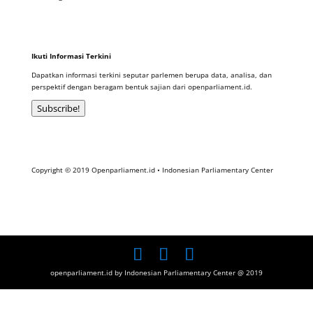
Ikuti Informasi Terkini
Dapatkan informasi terkini seputar parlemen berupa data, analisa, dan
perspektif dengan beragam bentuk sajian dari openparliament.id.
Subscribe!
Copyright © 2019 Openparliament.id • Indonesian Parliamentary Center
openparliament.id by Indonesian Parliamentary Center @ 2019