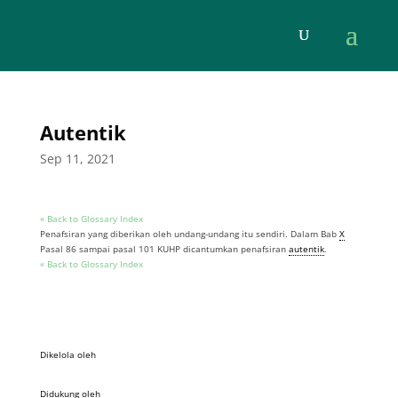
Autentik
Sep 11, 2021
« Back to Glossary Index
Penafsiran yang diberikan oleh undang-undang itu sendiri. Dalam Bab
X
Pasal 86 sampai pasal 101 KUHP dicantumkan penafsiran
autentik
.
« Back to Glossary Index
Dikelola oleh
Didukung oleh