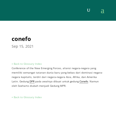
conefo
Sep 15, 2021
« Back to Glossary Index
Conference of the New Emerging Forces, aliansi negara-negara yang
memiliki semangat tatanan dunia baru yang bebas dari dominasi negara-
negara kapitalis, terdiri dari negara-negara Asia, Afrika, dan Amerika
Latin. Gedung
DPR
pada awalnya dibuat untuk gedung
Conefo
. Namun
oleh Soeharto diubah menjadi Gedung MPR.
« Back to Glossary Index