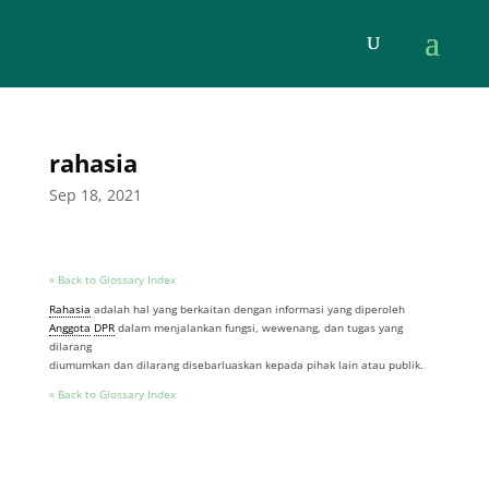
rahasia
Sep 18, 2021
« Back to Glossary Index
Rahasia
adalah hal yang berkaitan dengan informasi yang diperoleh
Anggota
DPR
dalam menjalankan fungsi, wewenang, dan tugas yang
dilarang
diumumkan dan dilarang disebarluaskan kepada pihak lain atau publik.
« Back to Glossary Index